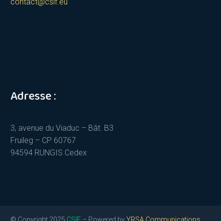
contact@csif.eu
Adresse :
3, avenue du Viaduc – Bât. B3
Fruileg – CP 60767
94594 RUNGIS Cedex
© Copyright 2025
CSIF
– Powered by
YRSA Communications