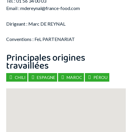
Tél. : 01 56 34 00 03
Email :
mdereynal@france-food.com
Dirigeant : Marc DE REYNAL
Conventions : FeL PARTENARIAT
CHILI
ESPAGNE
MAROC
PÉROU