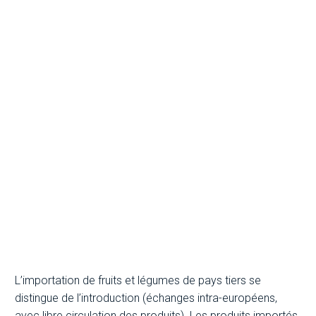
L’importation de
fruits et légumes
frais en France
L’importation de fruits et légumes de pays tiers se
distingue de l’introduction (échanges intra-européens,
avec libre circulation des produits). Les produits importés