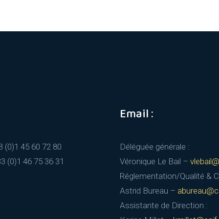
Email :
33 (0)1 45 60 72 80
Déléguée générale :
33 (0)1 46 75 36 31
Véronique Le Bail –
vlebail@
Réglementation/Qualité & Co
Astrid Bureau –
abureau@cs
Assistante de Direction :