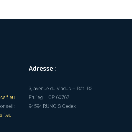
Adresse :
3, avenue du Viaduc – Bât. B3
csif.eu
Fruileg – CP 60767
nseil :
94594 RUNGIS Cedex
if.eu