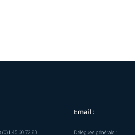
Email :
3 (0)1 45 60 72 80
Déléguée générale :